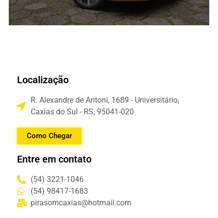
SOLUÇÃO 5
Localização
Lorem ipsum dolor sit amet consectetur adipiscing elit
dolor
R. Alexandre de Antoni, 1689 - Universitário,
Caxias do Sul - RS, 95041-020
SAIBA MAIS
Como Chegar
Entre em contato
(54) 3221-1046
(54) 98417-1683
pirasomcaxias@hotmail.com