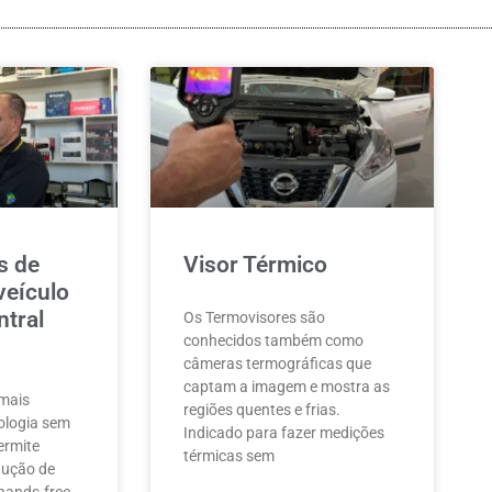
s de
Visor Térmico
veículo
tral
Os Termovisores são
conhecidos também como
câmeras termográficas que
captam a imagem e mostra as
mais
regiões quentes e frias.
ologia sem
Indicado para fazer medições
ermite
térmicas sem
dução de