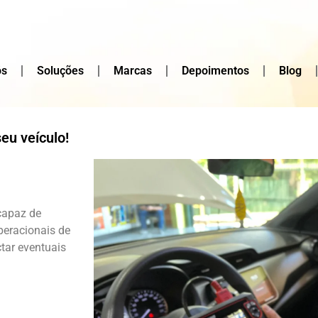
ós
Soluções
Marcas
Depoimentos
Blog
eu veículo!
capaz de
peracionais de
ctar eventuais